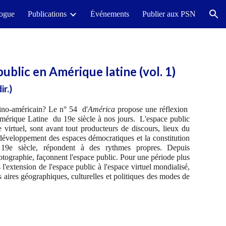
logue
Publications
Événements
Publier aux PSN
ion
public en Amérique latine (vol. 1)
ir.)
atino-américain? Le n° 54 d'
América
propose une réflexion
mérique Latine du 19e siècle à nos jours. L'espace public
 virtuel, sont avant tout producteurs de discours, lieux du
développement des espaces démocratiques et la constitution
19e siècle, répondent à des rythmes propres. Depuis
photographie, façonnent l'espace public. Pour une période plus
'extension de l'espace public à l'espace virtuel mondialisé,
s aires géographiques, culturelles et politiques des modes de