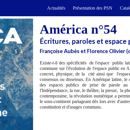
Actualités
Présentation des PSN
Cata
ip to main content
Skip to navigat
América n°54
Écritures, paroles et espace 
Françoise Aubès et Florence Olivier
(d
Existe-t-il des spécificités de l'espace public l
commune sur l'évolution de l'espace public en A
concret, physique, de la cité ainsi que l'espace
consensus ou dissensus. En Amérique latine, le 
des espaces publics de prise de parole au 
l'Indépendance, la rue, le théâtre, la presse, la 
contemporaine, la révolution numérique a permis l
le sous-continent partageant dès lors avec d'autre
constitution et d'usages communs.