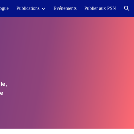
logue
Publications
Événements
Publier aux PSN
ion
le,
le