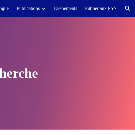
logue
Publications
Événements
Publier aux PSN
ion
cherche